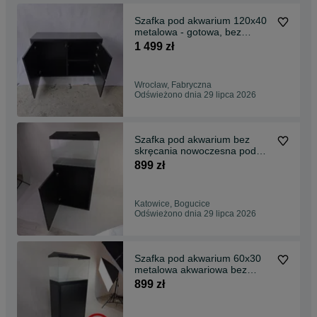
Szafka pod akwarium 120x40
metalowa - gotowa, bez
skręcania
1 499 zł
Wrocław, Fabryczna
Odświeżono dnia 29 lipca 2026
Szafka pod akwarium bez
skręcania nowoczesna pod
indywidualne wymiary
899 zł
Katowice, Bogucice
Odświeżono dnia 29 lipca 2026
Szafka pod akwarium 60x30
metalowa akwariowa bez
montażu 54L 72L 63L
899 zł