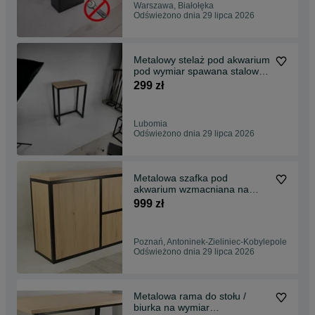
Warszawa, Białołęka
Odświeżono dnia 29 lipca 2026
Metalowy stelaż pod akwarium
pod wymiar spawana stalowy
terrarium loft
299 zł
Lubomia
Odświeżono dnia 29 lipca 2026
Metalowa szafka pod
akwarium wzmacniana na
wymiar PRODUCENT loft
999 zł
Poznań, Antoninek-Zieliniec-Kobylepole
Odświeżono dnia 29 lipca 2026
Metalowa rama do stołu /
biurka na wymiar