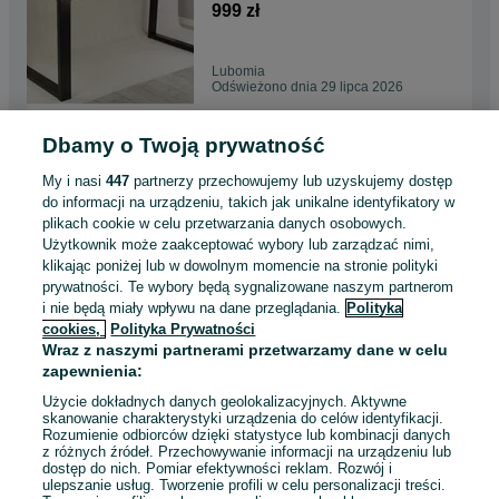
PRODUCENT loft stelaż
999 zł
spawany
Lubomia
Odświeżono dnia 29 lipca 2026
Dbamy o Twoją prywatność
BIURKO LOFT NA WYMIAR –
Metalowa rama + blat –
My i nasi
447
partnerzy przechowujemy lub uzyskujemy dostęp
producent
888 zł
do informacji na urządzeniu, takich jak unikalne identyfikatory w
plikach cookie w celu przetwarzania danych osobowych.
Użytkownik może zaakceptować wybory lub zarządzać nimi,
Lubomia
klikając poniżej lub w dowolnym momencie na stronie polityki
Odświeżono dnia 29 lipca 2026
prywatności. Te wybory będą sygnalizowane naszym partnerom
i nie będą miały wpływu na dane przeglądania.
Polityka
cookies,
Polityka Prywatności
Stolik kawowy ława loft loftowy
Wraz z naszymi partnerami przetwarzamy dane w celu
metalowe nogi industrialny
zapewnienia:
PRODUCENT
399 zł
Użycie dokładnych danych geolokalizacyjnych. Aktywne
skanowanie charakterystyki urządzenia do celów identyfikacji.
Rozumienie odbiorców dzięki statystyce lub kombinacji danych
Lubomia
z różnych źródeł. Przechowywanie informacji na urządzeniu lub
Odświeżono dnia 29 lipca 2026
dostęp do nich. Pomiar efektywności reklam. Rozwój i
ulepszanie usług. Tworzenie profili w celu personalizacji treści.