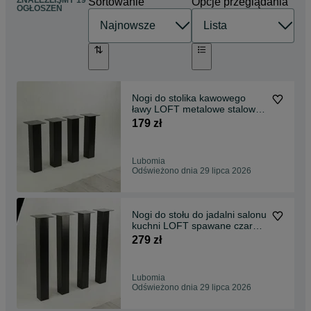
ZNALEŹLIŚMY 19
Sortowanie
Opcje przeglądania
OGŁOSZEŃ
Nogi do stolika kawowego
ławy LOFT metalowe stalowe
spawane industrial do blatu
179 zł
czarne
Lubomia
Odświeżono dnia 29 lipca 2026
Nogi do stołu do jadalni salonu
kuchni LOFT spawane czarne
proste mocne stabilne
279 zł
metalowe
Lubomia
Odświeżono dnia 29 lipca 2026